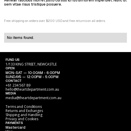
Aenean faucibus nibh et justo cursus id rutrum lorem imperdiet. Nunc ut
sem vitae risus tristique posuere.
Free shipping on orders over $200 USD and free returns on all orders.
No items found.
FUND US
1/133 KING STREET, NEWCASTLE
OPEN
MON-SAT — 10:00AM - 6:00PM
SUNDAYS — 12:00PM - 5:00PM
CONTACT
+61 234 567 89
hello@theartdepartment.com.au
MEDIA
media@theartdepartment.com.au
Terms and Conditions
Returns and Exchanges
Shipping and Handling
Privacy and Cookies
PAYMENTS
Mastercard