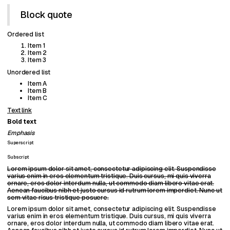
Block quote
Ordered list
Item 1
Item 2
Item 3
Unordered list
Item A
Item B
Item C
Text link
Bold text
Emphasis
Superscript
Subscript
Lorem ipsum dolor sit amet, consectetur adipiscing elit. Suspendisse
varius enim in eros elementum tristique. Duis cursus, mi quis viverra
ornare, eros dolor interdum nulla, ut commodo diam libero vitae erat.
Aenean faucibus nibh et justo cursus id rutrum lorem imperdiet. Nunc ut
sem vitae risus tristique posuere.
Lorem ipsum dolor sit amet, consectetur adipiscing elit. Suspendisse
varius enim in eros elementum tristique. Duis cursus, mi quis viverra
ornare, eros dolor interdum nulla, ut commodo diam libero vitae erat.